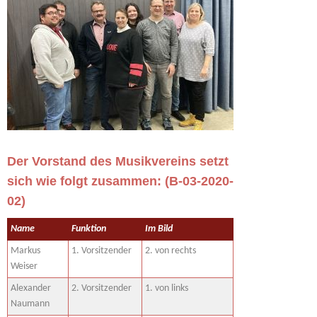
Der Vorstand des Musikvereins setzt
sich wie folgt zusammen: (B-03-2020-
02)
Name
Funktion
Im Bild
Markus
1. Vorsitzender
2. von rechts
Weiser
Alexander
2. Vorsitzender
1. von links
Naumann