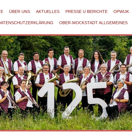
TE
ÜBER UNS
AKTUELLES
PRESSE U BERICHTE
OPWIJK
DATENSCHUTZERKLÄRUNG
OBER-MOCKSTADT ALLGEMEINES